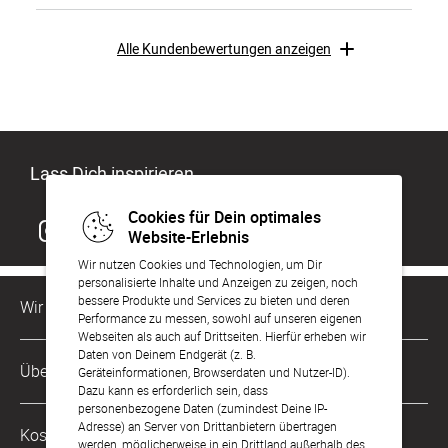
Alle Kundenbewertungen anzeigen
Lass Dich inspirieren
Cookies für Dein optimales
Website-Erlebnis
Wir nutzen Cookies und Technologien, um Dir
personalisierte Inhalte und Anzeigen zu zeigen, noch
bessere Produkte und Services zu bieten und deren
Wir sind für Dich da
Performance zu messen, sowohl auf unseren eigenen
Webseiten als auch auf Drittseiten. Hierfür erheben wir
Daten von Deinem Endgerät (z. B.
Kundenservice-Hotline
Über Uns
Geräteinformationen, Browserdaten und Nutzer-ID).
0221 956 725 10
Dazu kann es erforderlich sein, dass
Mo. - Fr. von 9 bis 17 Uhr
personenbezogene Daten (zumindest Deine IP-
Philosophie
Adresse) an Server von Drittanbietern übertragen
Kostenlose Services
werden, möglicherweise in ein Drittland außerhalb des
kontakt@sendmoments.de