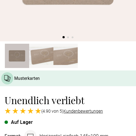
Verlobung
Junggesel
Musterkarten
Unendlich verliebt
(4.90 von 5)
Kundenbewertungen
Auf Lager