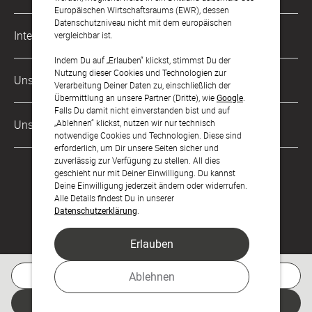
Karriere
Europäischen Wirtschaftsraums (EWR), dessen
Datenschutzniveau nicht mit dem europäischen
Musterkarten
Impressum
International
vergleichbar ist.
Digitale Fotoalben
AGB & Widerrufsrecht
Indem Du auf „Erlauben“ klickst, stimmst Du der
Österreich
Nutzung dieser Cookies und Technologien zur
Digitale Gästelisten
Unsere Zahlungsarten
Zahlung & Versand
Verarbeitung Deiner Daten zu, einschließlich der
Schweiz
Übermittlung an unsere Partner (Dritte), wie
Google
.
FAQ & Hilfe
Datenschutz
Falls Du damit nicht einverstanden bist und auf
Frankreich
„Ablehnen“ klickst, nutzen wir nur technisch
Unsere Partner
Barrierefreiheitserklärung
notwendige Cookies und Technologien. Diese sind
erforderlich, um Dir unsere Seiten sicher und
LLM's
zuverlässig zur Verfügung zu stellen. All dies
geschieht nur mit Deiner Einwilligung. Du kannst
Deine Einwilligung jederzeit ändern oder widerrufen.
Alle Details findest Du in unserer
Datenschutzerklärung
.
Erlauben
Feier den Moment.
Kostenlose Musterkarte
Ablehnen
© sendmoments Studio GmbH 2026
Jetzt gestalten