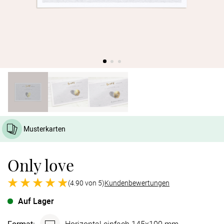
Verlobung
Junggesel
Musterkarten
Only love
(4.90 von 5)
Kundenbewertungen
Auf Lager