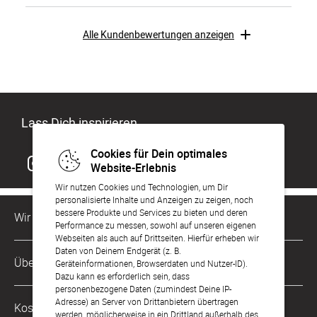
Alle Kundenbewertungen anzeigen
Lass Dich inspirieren
Cookies für Dein optimales
Website-Erlebnis
Wir nutzen Cookies und Technologien, um Dir
personalisierte Inhalte und Anzeigen zu zeigen, noch
bessere Produkte und Services zu bieten und deren
Wir sind für Dich da
Performance zu messen, sowohl auf unseren eigenen
Webseiten als auch auf Drittseiten. Hierfür erheben wir
Daten von Deinem Endgerät (z. B.
Kundenservice-Hotline
Über Uns
Geräteinformationen, Browserdaten und Nutzer-ID).
0221 956 725 10
Dazu kann es erforderlich sein, dass
Mo. - Fr. von 9 bis 17 Uhr
personenbezogene Daten (zumindest Deine IP-
Philosophie
Adresse) an Server von Drittanbietern übertragen
Kostenlose Services
werden, möglicherweise in ein Drittland außerhalb des
kontakt@sendmoments.de