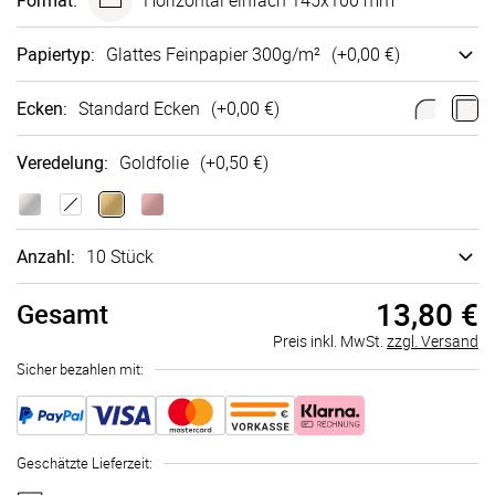
Format
:
Horizontal einfach 145x100 mm
Papiertyp
:
Glattes Fein­papier 300g/m²
(+
0,00 €
)
Ecken
:
Standard Ecken
(+
0,00 €
)
Veredelung
:
Goldfolie
(+
0,50 €
)
Anzahl:
10 Stück
13,80 €
Gesamt
Preis inkl. MwSt.
zzgl. Versand
Sicher bezahlen mit:
Geschätzte Lieferzeit
: