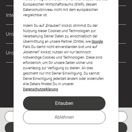
Karriere
Europäischen Wirtschaftsraums (EWR), dessen
Datenschutzniveau nicht mit dem europäischen
Musterkarten
Impressum
International
vergleichbar ist.
Digitale Fotoalben
AGB & Widerrufsrecht
Indem Du auf „Erlauben“ klickst, stimmst Du der
Österreich
Nutzung dieser Cookies und Technologien zur
Digitale Gästelisten
Unsere Zahlungsarten
Zahlung & Versand
Verarbeitung Deiner Daten zu, einschließlich der
Schweiz
Übermittlung an unsere Partner (Dritte), wie
Google
.
FAQ & Hilfe
Datenschutz
Falls Du damit nicht einverstanden bist und auf
Frankreich
„Ablehnen“ klickst, nutzen wir nur technisch
Unsere Partner
Barrierefreiheitserklärung
notwendige Cookies und Technologien. Diese sind
erforderlich, um Dir unsere Seiten sicher und
LLM's
zuverlässig zur Verfügung zu stellen. All dies
geschieht nur mit Deiner Einwilligung. Du kannst
Deine Einwilligung jederzeit ändern oder widerrufen.
Alle Details findest Du in unserer
Datenschutzerklärung
.
Erlauben
Feier den Moment.
Kostenlose Musterkarte
Ablehnen
© sendmoments Studio GmbH 2026
Jetzt gestalten