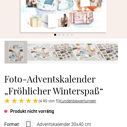
Verlobung
Junggesel
Foto-Adventskalender
„Fröhlicher Winterspaß“
(4.90 von 5)
Kundenbewertungen
Produkt nicht vorrätig
Format
:
Advents­kalender 30x40 cm