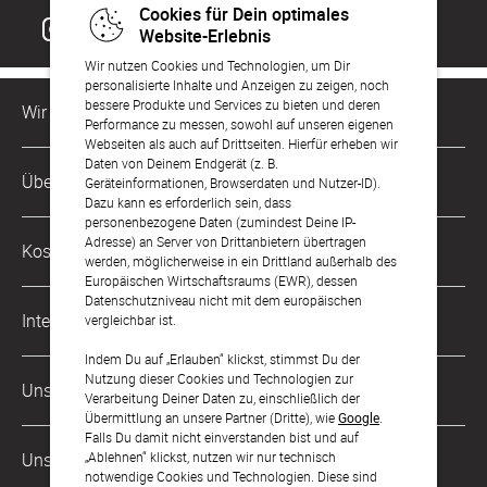
Cookies für Dein optimales
Website-Erlebnis
Wir nutzen Cookies und Technologien, um Dir
personalisierte Inhalte und Anzeigen zu zeigen, noch
bessere Produkte und Services zu bieten und deren
Wir sind für Dich da
Performance zu messen, sowohl auf unseren eigenen
Webseiten als auch auf Drittseiten. Hierfür erheben wir
Daten von Deinem Endgerät (z. B.
Kundenservice-Hotline
Über Uns
Geräteinformationen, Browserdaten und Nutzer-ID).
0221 956 725 10
Dazu kann es erforderlich sein, dass
Mo. - Fr. von 9 bis 17 Uhr
personenbezogene Daten (zumindest Deine IP-
Philosophie
Adresse) an Server von Drittanbietern übertragen
Kostenlose Services
werden, möglicherweise in ein Drittland außerhalb des
kontakt@sendmoments.de
Karriere
Europäischen Wirtschaftsraums (EWR), dessen
Datenschutzniveau nicht mit dem europäischen
Musterkarten
Impressum
International
vergleichbar ist.
Digitale Fotoalben
AGB & Widerrufsrecht
Indem Du auf „Erlauben“ klickst, stimmst Du der
Österreich
Nutzung dieser Cookies und Technologien zur
Digitale Gästelisten
Unsere Zahlungsarten
Zahlung & Versand
Verarbeitung Deiner Daten zu, einschließlich der
Schweiz
Übermittlung an unsere Partner (Dritte), wie
Google
.
FAQ & Hilfe
Datenschutz
Falls Du damit nicht einverstanden bist und auf
Frankreich
„Ablehnen“ klickst, nutzen wir nur technisch
Unsere Partner
Barrierefreiheitserklärung
notwendige Cookies und Technologien. Diese sind