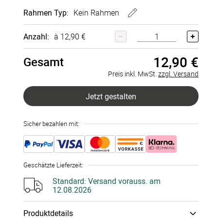
Rahmen
Typ:
Kein Rahmen
Wandbild
Wandbild
Wandbild
Wandbild
40x60 cm
60x80 cm
30x40 cm
20x30 cm
Kein Rahmen
Anzahl:
à 12,90 €
Poster
Lein­wand
Acryl-Glas
Alu-Dibond
Fineart
Direkt­
+
12,90 €
+
30,90 €
druck
+
54,90 €
12,90 €
Holz-Optik
Gesamt
+
59,90 €
Preis inkl. MwSt.
zzgl. Versand
Jetzt gestalten
Sicher bezahlen mit:
Geschätzte Lieferzeit
:
Standard:
Versand vorauss. am
12.08.2026
Produktdetails