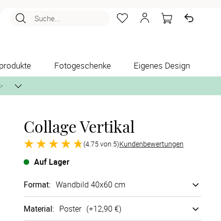
Suche...
produkte
Fotogeschenke
Eigenes Design
✨
Collage Vertikal
nlos per Post zusenden.
(4.75 von 5)
Kundenbewertungen
Auf Lager
Format
:
Wandbild 40x60 cm
Material
:
Poster
(+
12,90 €
)