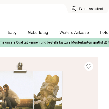
Event-Assistent
Baby
Geburtstag
Weitere Anlässe
Foto
rne unsere Qualität kennen und bestelle bis zu
3 Musterkarten gratis!
💌 
Und so geht‘s:
1. Wähle bis zu 3 Kartendesigns
ose Musterkarte“
 auf der jeweiligen Produktseite und lasse Dir die Karten koste