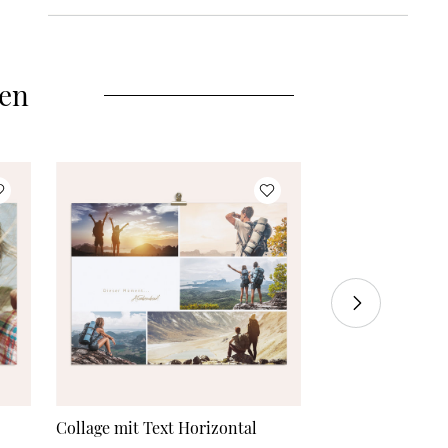
Je nach Einrichtungsstil und gewünschtem Look
stehen Dir verschiedene Wandbildarten zur Auswahl:
eine hochwertige Leinwand auf Holzkeilrahmen, ein
len
edles Poster, ein Wandbild auf Acryl-Glas mit
leuchtenden Farben und besonderer Tiefenwirkung
oder ein modernes Alu-Dibond Wandbild, bei dem
Deine Gestaltung in gestochen scharfen Details auf
eine stabile Aluminiumverbundplatte aufgebracht
wird. Je nach gewähltem Material bieten wir
verschiedene elegante Rahmenoptionen in Holz-
Optik. Bitte beachte, dass das Endformat immer das
angegebene Format ist. Sprich bei einem Poster mit
Rahmen, ist das Poster ca. 2cm kleiner. Auch bei den
Formaten hast Du die Wahl zwischen
unterschiedlichen quadratischen und rechteckigen
Größen – passend für jedes Motiv und jeden Raum.
Alle Wandbilder werden mit höchster Sorgfalt
hergestellt und kommen mit praktischer Aufhängung
zu Dir nach Hause.
Collage mit Text Horizontal
Fotoland