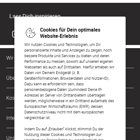
Lass Dich inspirieren
Cookies für Dein optimales
Website-Erlebnis
Wir nutzen Cookies und Technologien, um Dir
personalisierte Inhalte und Anzeigen zu zeigen, noch
bessere Produkte und Services zu bieten und deren
Wir sind für Dich da
Performance zu messen, sowohl auf unseren eigenen
Webseiten als auch auf Drittseiten. Hierfür erheben wir
Daten von Deinem Endgerät (z. B.
Kundenservice-Hotline
Über Uns
Geräteinformationen, Browserdaten und Nutzer-ID).
0221 956 725 10
Dazu kann es erforderlich sein, dass
Mo. - Fr. von 9 bis 17 Uhr
personenbezogene Daten (zumindest Deine IP-
Philosophie
Adresse) an Server von Drittanbietern übertragen
Kostenlose Services
werden, möglicherweise in ein Drittland außerhalb des
kontakt@sendmoments.de
Karriere
Europäischen Wirtschaftsraums (EWR), dessen
Datenschutzniveau nicht mit dem europäischen
Musterkarten
Impressum
International
vergleichbar ist.
Digitale Fotoalben
AGB & Widerrufsrecht
Indem Du auf „Erlauben“ klickst, stimmst Du der
Österreich
Nutzung dieser Cookies und Technologien zur
Digitale Gästelisten
Unsere Zahlungsarten
Zahlung & Versand