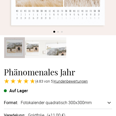
Verlobung
Junggesel
Phänomenales Jahr
(4.83 von 5)
Kundenbewertungen
Auf Lager
Format
:
Fotokalender quadratisch 300x300mm
Veredelung
:
Goldfolie
(+
11,00 €
)