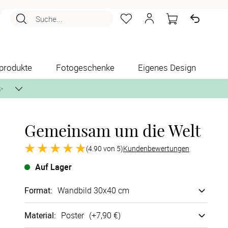
Suche...
produkte
Fotogeschenke
Eigenes Design
✨
Gemeinsam um die Welt
nlos per Post zusenden.
(4.90 von 5)
Kundenbewertungen
Auf Lager
Format
:
Wandbild 30x40 cm
Material
:
Poster
(+
7,90 €
)