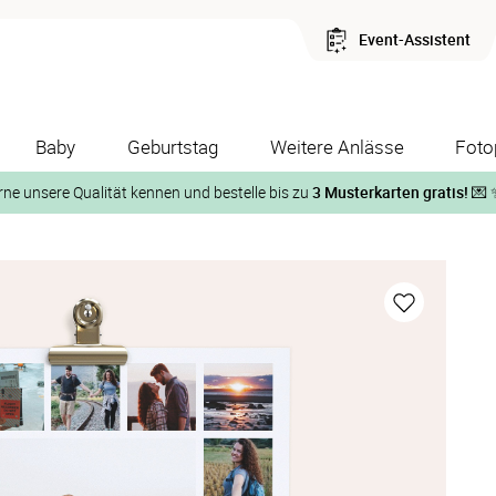
Event-Assistent
Baby
Geburtstag
Weitere Anlässe
Foto
rne unsere Qualität kennen und bestelle bis zu
3 Musterkarten gratis!
💌 
Und so geht‘s:
1. Wähle bis zu 3 Kartendesigns
ose Musterkarte“
 auf der jeweiligen Produktseite und lasse Dir die Karten koste