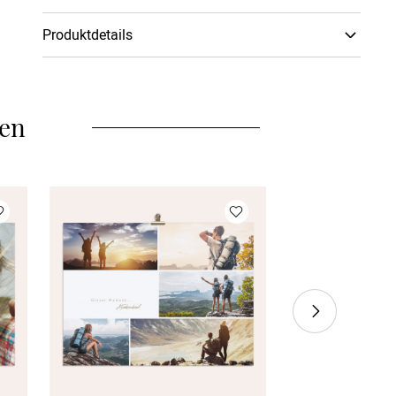
Produktdetails
Je nach Einrichtungsstil und gewünschtem Look
stehen Dir verschiedene Wandbildarten zur Auswahl:
eine hochwertige Leinwand auf Holzkeilrahmen, ein
len
edles Poster, ein Wandbild auf Acryl-Glas mit
leuchtenden Farben und besonderer Tiefenwirkung
oder ein modernes Alu-Dibond Wandbild, bei dem
Deine Gestaltung in gestochen scharfen Details auf
eine stabile Aluminiumverbundplatte aufgebracht
wird. Je nach gewähltem Material bieten wir
verschiedene elegante Rahmenoptionen in Holz-
Optik. Bitte beachte, dass das Endformat immer das
angegebene Format ist. Sprich bei einem Poster mit
Rahmen, ist das Poster ca. 2cm kleiner. Auch bei den
Formaten hast Du die Wahl zwischen
unterschiedlichen quadratischen und rechteckigen
Größen – passend für jedes Motiv und jeden Raum.
Alle Wandbilder werden mit höchster Sorgfalt
hergestellt und kommen mit praktischer Aufhängung
zu Dir nach Hause.