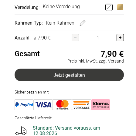
Keine Veredelung
Veredelung
:
Wandbild
Wandbild
30x40 cm
20x30 cm
Rahmen
Typ:
Kein Rahmen
Poster
Lein­wand
Acryl-Glas
Alu-Dibond
Fineart
Direkt­
+
7,90 €
+
26,90 €
druck
+
39,90 €
Kein Rahmen
Anzahl:
à 7,90 €
+
38,90 €
7,90 €
Holz-Optik
Gesamt
Preis inkl. MwSt.
zzgl. Versand
Jetzt gestalten
Sicher bezahlen mit:
Geschätzte Lieferzeit
:
Standard:
Versand vorauss. am
12.08.2026