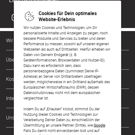
Lass Dich inspirieren
Cookies für Dein optimales
Website-Erlebnis
Wir nutzen Cookies und Technologien, um Dir
personalisierte Inhalte und Anzeigen zu zeigen, noch
bessere Produkte und Services zu bieten und deren
Wir sind für Dich da
Performance zu messen, sowohl auf unseren eigenen
Webseiten als auch auf Drittseiten. Hierfür erheben wir
Daten von Deinem Endgerät (z. B.
Kundenservice-Hotline
Über Uns
Geräteinformationen, Browserdaten und Nutzer-ID).
0221 956 725 10
Dazu kann es erforderlich sein, dass
Mo. - Fr. von 9 bis 17 Uhr
personenbezogene Daten (zumindest Deine IP-
Philosophie
Adresse) an Server von Drittanbietern übertragen
Kostenlose Services
werden, möglicherweise in ein Drittland außerhalb des
kontakt@sendmoments.de
Karriere
Europäischen Wirtschaftsraums (EWR), dessen
Datenschutzniveau nicht mit dem europäischen
Musterkarten
Impressum
International
vergleichbar ist.
Digitale Fotoalben
AGB & Widerrufsrecht
Indem Du auf „Erlauben“ klickst, stimmst Du der
Österreich
Nutzung dieser Cookies und Technologien zur
Digitale Gästelisten
Unsere Zahlungsarten
Zahlung & Versand
Verarbeitung Deiner Daten zu, einschließlich der
Schweiz
Übermittlung an unsere Partner (Dritte), wie
Google
.
FAQ & Hilfe
Datenschutz
Falls Du damit nicht einverstanden bist und auf
Frankreich