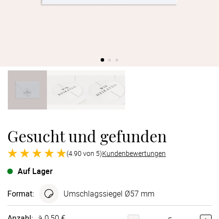
Verlobung
Junggesel
Gesucht und gefunden
(4.90 von 5)
Kundenbewertungen
Auf Lager
Format
:
Umschlagssiegel Ø57 mm
Anzahl:
à 0,50 €