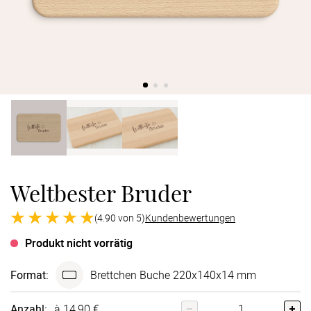
Verlobung
Junggesel
Weltbester Bruder
(4.90 von 5)
Kundenbewertungen
Produkt nicht vorrätig
Format
:
Brettchen Buche 220x140x14 mm
Anzahl:
à 14,90 €