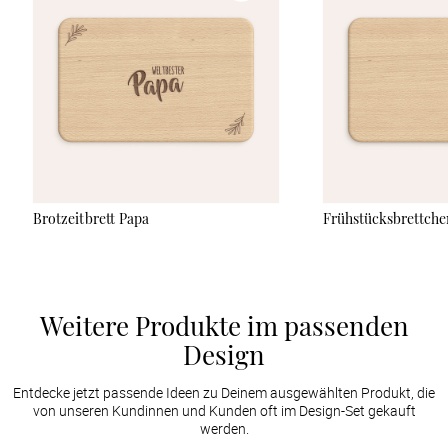
ganz einfach mit einem Namen, einem lieben Gruß oder einem
originellen Zitat gestalten. Somit eignet sich das Brettchen
ideal als persönliches und zugleich nützliches Geschenk, das
Familie und Freunden jeden Morgen ein Lächeln ins Gesicht
zaubert. Die geölte Holzoberfläche verleiht dem
Frühstücksbrettchen nicht nur eine hochwertige Optik, sondern
ist auch sehr langlebig und sicher im Umgang mit
Lebensmitteln. Zur optimalen Pflege empfehlen wir die
manuelle Reinigung und gelegentliches Ölen mit einem
neutralen Öl (Leinöl, Sonnenblumenöl).
Brotzeitbrett Papa
Frühstücksbrettch
Weitere Produkte im passenden
Design
Entdecke jetzt passende Ideen zu Deinem ausgewählten Produkt, die
von unseren Kundinnen und Kunden oft im Design-Set gekauft
werden.