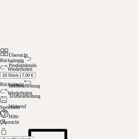
Übersicht
Rückgängig
Produktdetails
Wiederholen
10
Stück
Bilder
|
7,00 €
Rückgängig
Bildbearbeitung
Wiederholen
Textbearbeitung
Widerruf
Speichern
Hilfe
Übersicht