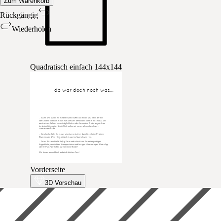
Zum Warenkorb
Rückgängig
Wiederholen
Quadratisch einfach 144x144
da war doch noch was…
... Essen: Wir planen ein mediterranes Buffet und freuen uns, wenn der ein
oder andere von euch etwas zum Dessert beisteuern könnte. Bitte lasst uns
auch wissen, falls es Unverträglichkeiten oder besondere Ernährungsstile zu
berücksichtigen gibt. Schließlich wollen wir es uns allen unbeschwert
schmecken lassen!
... Geschenke: Falls Ihr etwas schenken möchtet, dann bitte keine Pralinen,
Blumen oder Wein - legt einfach etwas ins Sparschwein rein.
... Fotos: Bitte schießt fleißig Fotos und schickt uns Eure einzigartigen
Augenblicke, verrückten Schnappschüsse und lustigen Momente per WhatsApp
oder E-Mail. Wir hoffen auf zahlreiche Bilder!
Wir freuen uns auf Euch und ein fröhliches Fest!
Vorderseite
3D Vorschau