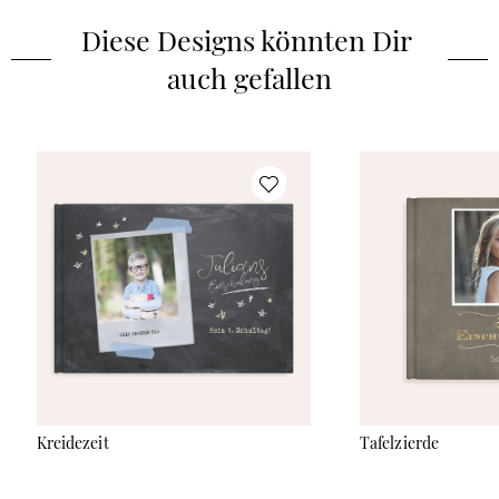
um lustige Schnappschüsse und besondere Erinnerungen für
Diese Designs könnten Dir 
die Ewigkeit festzuhalten.
auch gefallen
Kreidezeit
Tafelzierde