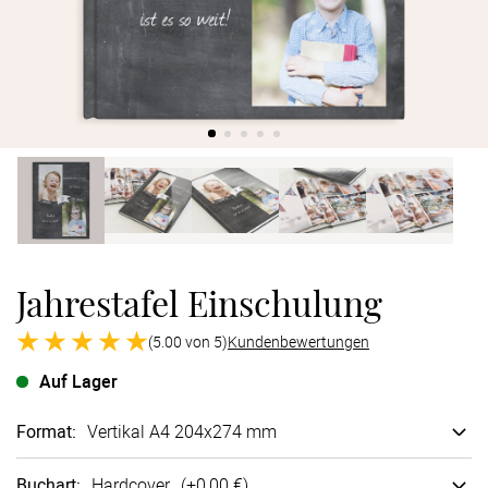
Verlobung
Junggesel
Jahrestafel Einschulung
(5.00 von 5)
Kundenbewertungen
Auf Lager
Format
:
Vertikal A4 204x274 mm
Buchart
:
Hard­cover
(+
0,00 €
)