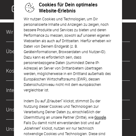
Cookies für Dein optimales
Website-Erlebnis
Wir nutzen Cookies und Technologien, um Dir
personalisierte Inhalte und Anzeigen zu zeigen, noch
bessere Produkte und Services zu bieten und deren
Wir sind für Dich da
Performance zu messen, sowohl auf unseren eigenen
Webseiten als auch auf Drittseiten. Hierfür erheben wir
Daten von Deinem Endgerät (z. B.
Kundenservice-Hotline
Über Uns
Geräteinformationen, Browserdaten und Nutzer-ID).
0221 956 725 10
Dazu kann es erforderlich sein, dass
Mo. - Fr. von 9 bis 17 Uhr
personenbezogene Daten (zumindest Deine IP-
Philosophie
Adresse) an Server von Drittanbietern übertragen
Kostenlose Services
werden, möglicherweise in ein Drittland außerhalb des
kontakt@sendmoments.de
Karriere
Europäischen Wirtschaftsraums (EWR), dessen
Datenschutzniveau nicht mit dem europäischen
Musterkarten
Impressum
International
vergleichbar ist.
Digitale Fotoalben
AGB & Widerrufsrecht
Indem Du auf „Erlauben“ klickst, stimmst Du der
Österreich
Nutzung dieser Cookies und Technologien zur
Digitale Gästelisten
Unsere Zahlungsarten
Zahlung & Versand
Verarbeitung Deiner Daten zu, einschließlich der
Schweiz
Übermittlung an unsere Partner (Dritte), wie
Google
.
FAQ & Hilfe
Datenschutz
Falls Du damit nicht einverstanden bist und auf
Frankreich
„Ablehnen“ klickst, nutzen wir nur technisch
Unsere Partner
Barrierefreiheitserklärung
notwendige Cookies und Technologien. Diese sind