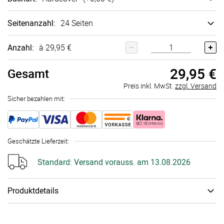
Seitenanzahl
:
24 Seiten
Anzahl:
à 29,95 €
29,95 €
Gesamt
Preis inkl. MwSt.
zzgl. Versand
Sicher bezahlen mit:
Geschätzte Lieferzeit
:
Standard:
Versand vorauss. am 13.08.2026
Produktdetails
Wertvolle Momente, die man festhalten sollte. Das edle
personalisierbare Fotobuch bietet Platz auf bis zu 118 Seiten,